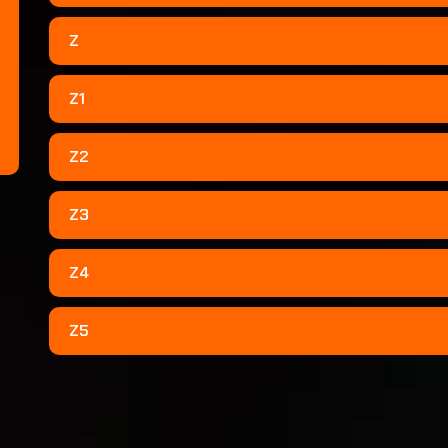
Z
Z1
Z2
Z3
Z4
Z5