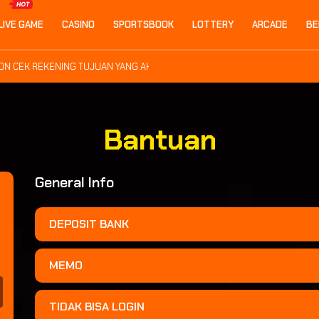
LIVE GAME
CASINO
SPORTSBOOK
LOTTERY
ARCADE
BE
K REKENING TUJUAN YANG AKTIF DARI FORM DEPOSIT SEBELUM MELAKUK
Bantuan
General Info
DEPOSIT BANK
MEMO
TIDAK BISA LOGIN