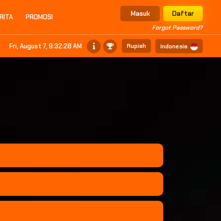
Masuk
Daftar
RITA
PROMOSI
Forgot Password?
AN DEPOSIT. MPO500 TIDAK BERTANGGUNG JAWAB TERHADAP PENGIRIMAN
Fri, August 7, 9:32:28 AM
Rupiah
Indonesia