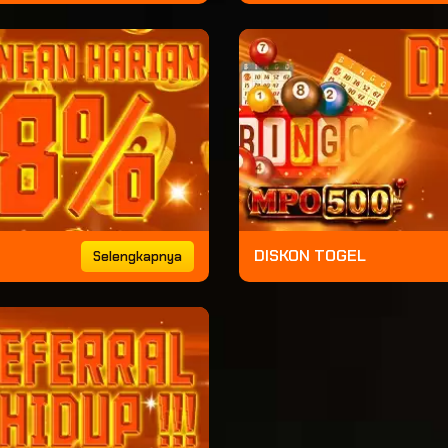
DISKON TOGEL
Selengkapnya