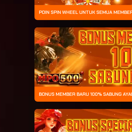
POIN SPIN WHEEL UNTUK SEMUA MEMBE
BONUS MEMBER BARU 100% SABUNG AY