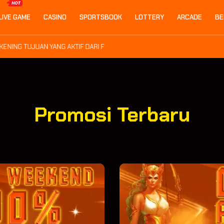
LIVE GAME
CASINO
SPORTSBOOK
LOTTERY
ARCADE
BE
UAN YANG AKTIF DARI FORM DEPOSIT SEBELUM MELAKUKAN DEPOSIT. MP
Promosi Terbaru