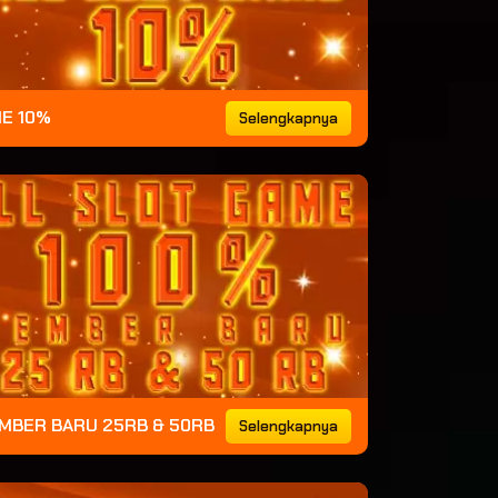
E 10%
Selengkapnya
MBER BARU 25RB & 50RB
Selengkapnya