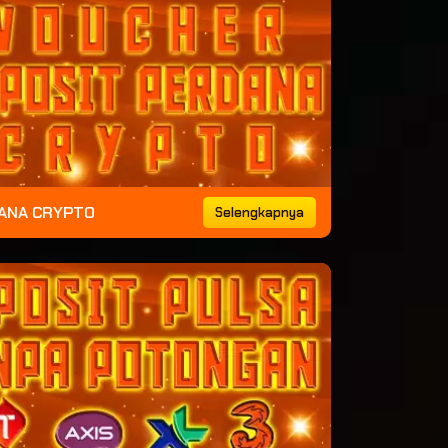
ANA CRYPTO
Selengkapnya