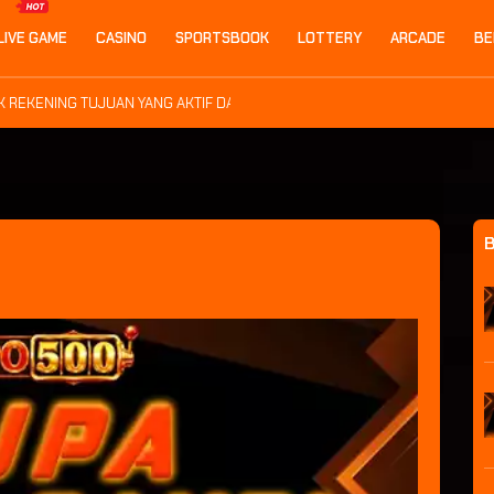
LIVE GAME
CASINO
SPORTSBOOK
LOTTERY
ARCADE
BE
KENING TUJUAN YANG AKTIF DARI FORM DEPOSIT SEBELUM MELAKUKAN D
B